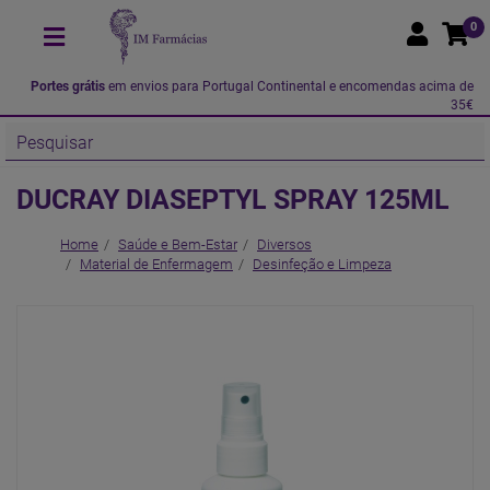
0
Portes grátis
em envios para Portugal Continental e encomendas acima de
35€
DUCRAY DIASEPTYL SPRAY 125ML
Home
Saúde e Bem-Estar
Diversos
Material de Enfermagem
Desinfeção e Limpeza