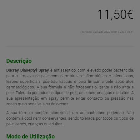
11,50€
Promoção válida de 2026-08-01 a 2026-08-31
Descrição
Ducray Diaseptyl Spray
é antisséptico, com elevado poder bactericida,
para a limpeza da pele com dermatoses inflamatórias e infecciosas,
lesões superficiais pós-traumáticas e para limpar a pele após atos
dermatológicos. A sua fórmula é não fotossensibilizante e não irrita a
pele. Tolerada por todos os tipos de pele, de bebés, crianças e adultos. A
sua apresentação em spray permite evitar contacto ou pressão nas
zonas mais sensíveis ou dolorosas.
A sua fórmula contém clorexidina, um antibacteriano poderoso. Não
contém álcool nem conservantes, sendo tolerada por todos os tipos de
pele, bebés, crianças ou adultos.
Modo de Utilização