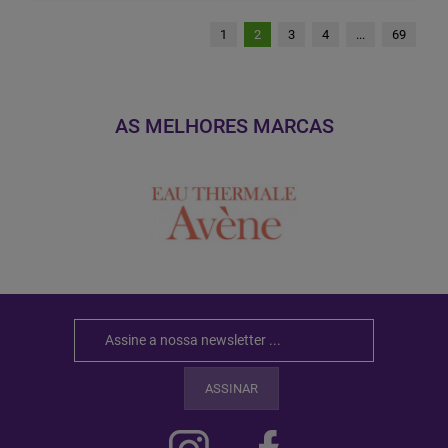
1
2
3
4
...
69
AS MELHORES MARCAS
ASSINAR