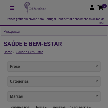
0
Portes grátis
em envios para Portugal Continental e encomendas acima de
35€
SAÚDE E BEM-ESTAR
Home
Saúde e Bem-Estar
Preço
Categorias
Marcas
Nome
12
por página
ORDENAR POR:
MOSTRAR: