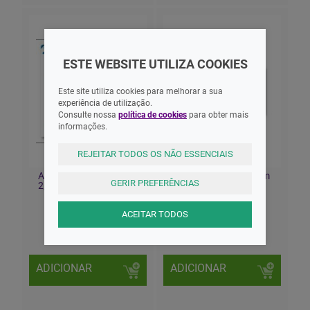
ESTE WEBSITE UTILIZA COOKIES
Este site utiliza cookies para melhorar a sua
experiência de utilização.
Consulte nossa
política de cookies
para obter mais
informações.
REJEITAR TODOS OS NÃO ESSENCIAIS
Adesivo Hipoalergénico
Adesivo Tnt 10cmx5m
GERIR PREFERÊNCIAS
2,5cmx5m Firstpharma
Firstpharma
ACEITAR TODOS
2,18 EUR
3,65 EUR
ADICIONAR
ADICIONAR