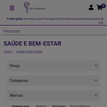
0
Portes grátis
em envios para Portugal Continental e encomendas acima de
35€
SAÚDE E BEM-ESTAR
Home
Saúde e Bem-Estar
Preço
Categorias
Marcas
Nome
12
por página
ORDENAR POR:
MOSTRAR: