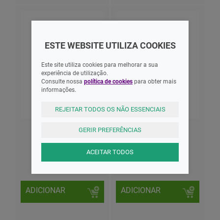
ESTE WEBSITE UTILIZA COOKIES
Este site utiliza cookies para melhorar a sua
experiência de utilização.
Consulte nossa
política de cookies
para obter mais
informações.
REJEITAR TODOS OS NÃO ESSENCIAIS
Acetona Dimor 1l
Acetona Suavizada
GERIR PREFERÊNCIAS
Acetona 60ml Plural
ACEITAR TODOS
6,74 EUR
0,92 EUR
ADICIONAR
ADICIONAR