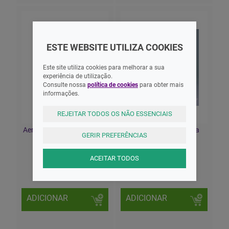
ESTE WEBSITE UTILIZA COOKIES
Este site utiliza cookies para melhorar a sua
experiência de utilização.
Consulte nossa
política de cookies
para obter mais
informações.
REJEITAR TODOS OS NÃO ESSENCIAIS
AeroChamber2Go Câmara
Afre Ligadura Elástica
GERIR PREFERÊNCIAS
Expansora
Algodão 4mX10cm
ACEITAR TODOS
38,00 EUR
0,90 EUR
ADICIONAR
ADICIONAR