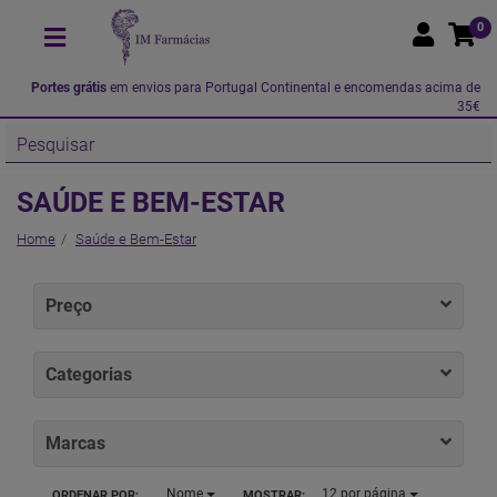
0
Portes grátis
em envios para Portugal Continental e encomendas acima de
35€
SAÚDE E BEM-ESTAR
Home
Saúde e Bem-Estar
Preço
Categorias
Marcas
Nome
12
por página
ORDENAR POR:
MOSTRAR: