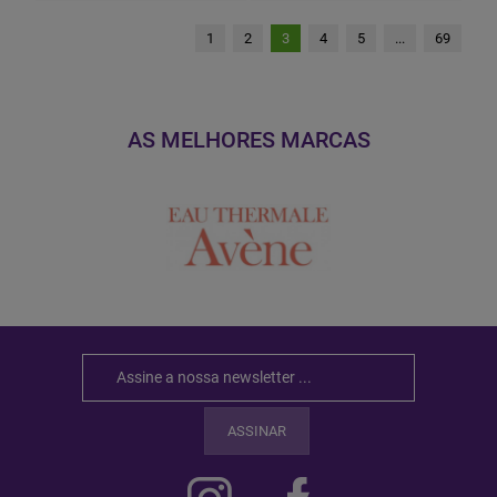
1
2
3
4
5
...
69
AS MELHORES MARCAS
ASSINAR